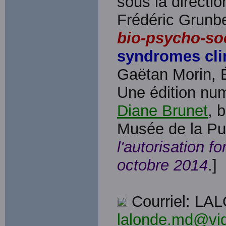
sous la directi
Frédéric Grunb
bio-psycho-so
syndromes cli
Gaëtan Morin, 
Une édition nu
Diane Brunet
, 
Musée de la Pul
l'autorisation f
octobre 2014
.]
Courriel: LA
lalonde.md@vid