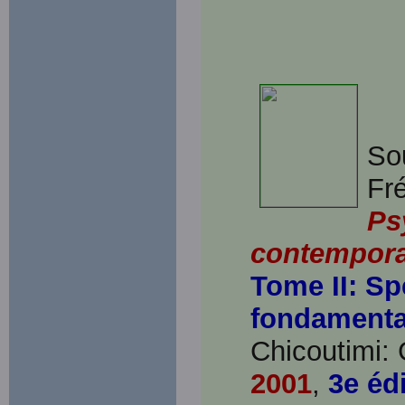
Sou
Fr
Ps
contempora
Tome II: Sp
fondamental
Chicoutimi: 
2001
,
3e édi