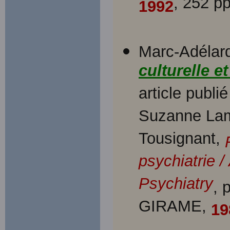
, 252 pp
1992
Marc-Adélard
culturelle e
article publi
Suzanne Lama
Tousignant,
psychiatrie /
Psychiatry
, 
GIRAME,
19