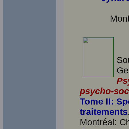
Mont
Sou
Ge
Ps
psycho-soc
Tome II: Sp
traitements
Montréal: C