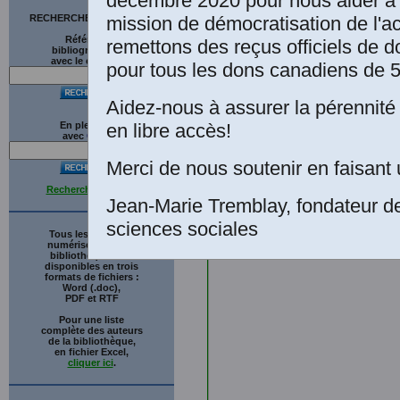
décembre 2020 pour nous aider à 
mission de démocratisation de l'a
RECHERCHE SUR LE SITE
Références
remettons des reçus officiels de d
bibliographiques
avec le catalogue
pour tous les dons canadiens de 5
Aidez-nous à assurer la pérennité 
en libre accès!
En plein texte
avec
G
o
o
g
l
e
Merci de nous soutenir en faisant 
Recherche avancée
Jean-Marie Tremblay, fondateur d
sciences sociales
Tous les ouvrages
numérisés de cette
bibliothèque sont
disponibles en trois
formats de fichiers :
Word (.doc),
PDF et RTF
Pour une liste
complète des auteurs
de la bibliothèque,
en fichier Excel,
cliquer ici
.