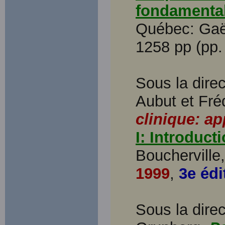
fondamentale
Québec: Gaët
1258 pp (pp.
Sous la dire
Aubut et Fré
clinique: a
I: Introduct
Boucherville
1999
,
3e édi
Sous la direc