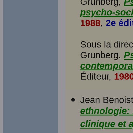
Grunberg,
Ps
psycho-soci
1988
,
2e édi
Sous la direc
Grunberg,
Ps
contempora
Éditeur,
198
Jean Benoist
ethnologie: 
clinique et