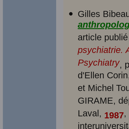
Gilles Bibeau
anthropolog
article publi
psychiatrie. 
Psychiatry
, 
d'Ellen Cori
et Michel To
GIRAME, dépa
Laval,
,
1987
interuniversi