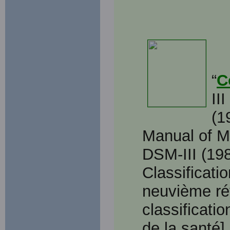
“
C
II
(1
Manual of Me
DSM-III (198
Classificati
neuvième rév
classificatio
de la santé]