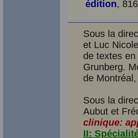
édition
, 816
Sous la dire
et Luc Nicol
de textes e
Grunberg. Mo
de Montréal,
Sous la dire
Aubut et Fré
clinique: a
II: Spéciali