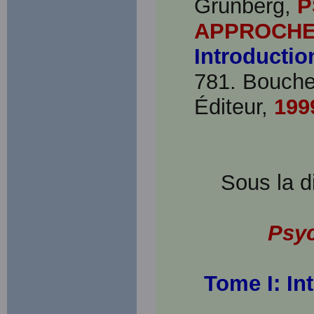
Grunberg,
P
APPROCHE
Introductio
781. Bouche
Éditeur,
199
Sous la d
Psyc
Tome I: In