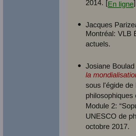
2014. [
En ligne
Jacques Pariz
Montréal: VLB Éd
actuels.
Josiane Boulad
la mondialisatio
sous l'égide d
philosophiques d
Module 2: “Sopu
UNESCO de phi
octobre 2017.