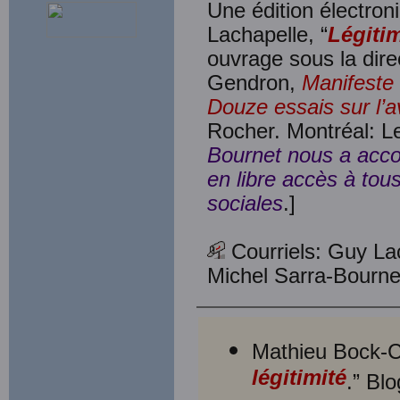
Une édition électroni
Lachapelle, “
Légitim
ouvrage sous la dire
Gendron,
Manifeste 
Douze essais sur l’
Rocher. Montréal: L
Bournet nous a accord
en libre accès à tou
sociales
.]
Courriels: Guy La
Michel Sarra-Bourne
Mathieu Bock-C
légitimité
.” Bl