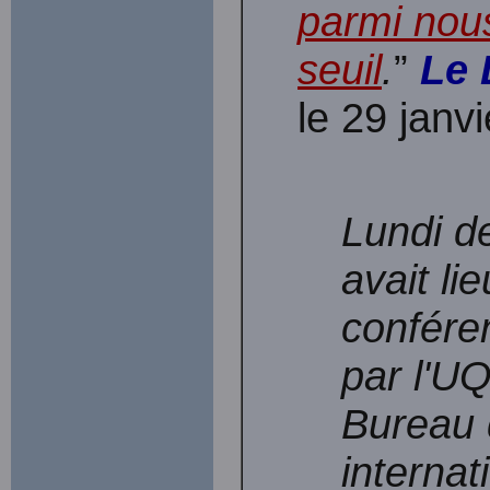
parmi nou
seuil
.
”
Le 
le 29 janv
Lundi de
avait li
conféren
par l'U
Bureau 
internat