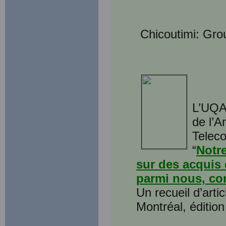
Chicoutimi: Grou
L’UQA
de l’A
Teleco
“
Notr
sur des acquis 
parmi nous, co
Un recueil d’arti
Montréal, éditio