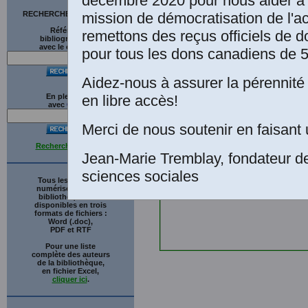
décembre 2020 pour nous aider à 
mission de démocratisation de l'a
RECHERCHE SUR LE SITE
Références
remettons des reçus officiels de d
bibliographiques
avec le catalogue
pour tous les dons canadiens de 5
Aidez-nous à assurer la pérennité 
en libre accès!
En plein texte
avec
G
o
o
g
l
e
Merci de nous soutenir en faisant 
Recherche avancée
Jean-Marie Tremblay, fondateur d
sciences sociales
Tous les ouvrages
numérisés de cette
bibliothèque sont
disponibles en trois
formats de fichiers :
Word (.doc),
PDF et RTF
Pour une liste
complète des auteurs
de la bibliothèque,
en fichier Excel,
cliquer ici
.