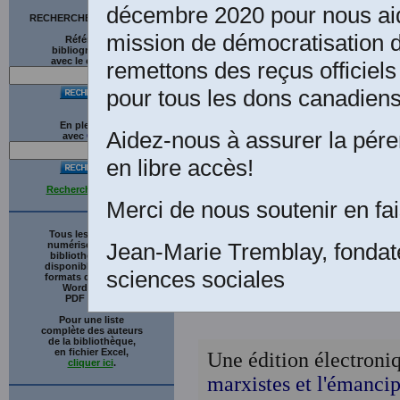
décembre 2020 pour nous aid
Pré
RECHERCHE SUR LE SITE
mission de démocratisation d
Références
bibliographiques
avec le catalogue
remettons des reçus officiels
pour tous les dons canadiens
En plein texte
Aidez-nous à assurer la péren
avec
G
o
o
g
l
e
en libre accès!
Recherche avancée
Merci de nous soutenir en fai
Tous les ouvrages
Jean-Marie Tremblay, fondat
numérisés de cette
bibliothèque sont
disponibles en trois
sciences sociales
formats de fichiers :
Word (.doc),
PDF et RTF
Pour une liste
complète des auteurs
de la bibliothèque,
en fichier Excel,
Une édition électroniq
cliquer ici
.
marxistes et l'émanci