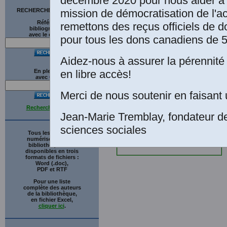
décembre 2020 pour nous aider à 
mission de démocratisation de l'a
RECHERCHE SUR LE SITE
Références
remettons des reçus officiels de d
bibliographiques
avec le catalogue
pour tous les dons canadiens de 5
Aidez-nous à assurer la pérennité 
en libre accès!
En plein texte
avec
G
o
o
g
l
e
Merci de nous soutenir en faisant 
Recherche avancée
Jean-Marie Tremblay, fondateur d
sciences sociales
Tous les ouvrages
numérisés de cette
bibliothèque sont
disponibles en trois
formats de fichiers :
Word (.doc),
PDF et RTF
Pour une liste
complète des auteurs
de la bibliothèque,
en fichier Excel,
cliquer ici
.