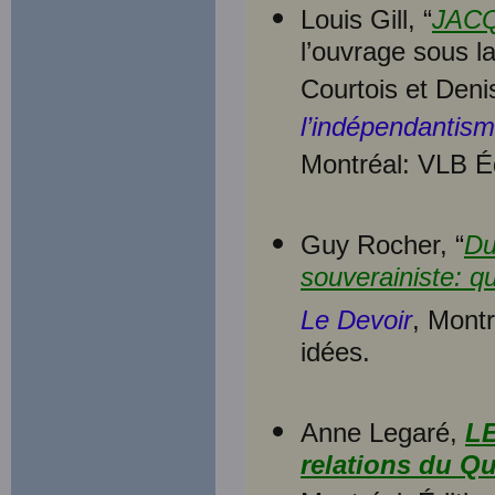
Louis Gill, “
JAC
l’ouvrage sous l
Courtois et Den
l’indépendantis
Montréal: VLB É
Guy Rocher, “
Du
souverainiste: qu
Le Devoir
, Montr
idées.
Anne Legaré,
L
relations du Qu