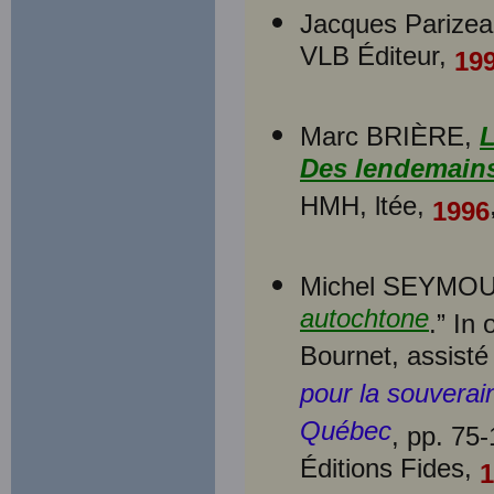
Jacques Parize
VLB Éditeur,
19
Marc BRIÈRE,
L
Des lendemains
HMH, ltée,
1996
Michel SEYMOU
autochtone
.” In
Bournet, assist
pour la souverai
Québec
, pp. 75
Éditions Fides,
1