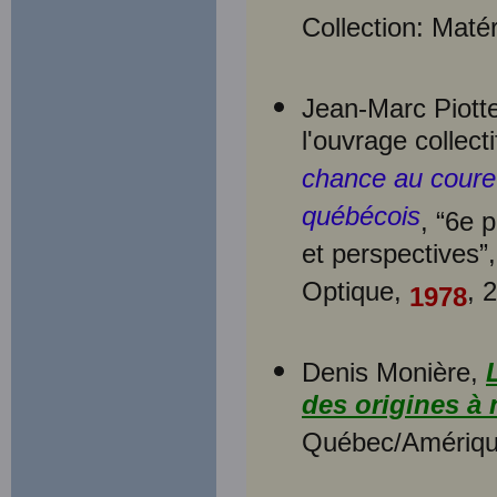
Collection: Maté
Jean-Marc Piotte
l'ouvrage collec
chance au coureu
québécois
, “6e 
et perspectives”
Optique,
, 
1978
Denis Monière,
des origines à 
Québec/Amériq