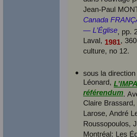
Jean-Paul MON
Canada FRANÇAIS
— L’Église
, pp. 
Laval,
, 360
1981
culture, no 12.
sous la directio
Léonard,
L’IMPA
référendum
. Av
Claire Brassard
Larose, André Le
Roussopoulos, Je
Montréal: Les Éd