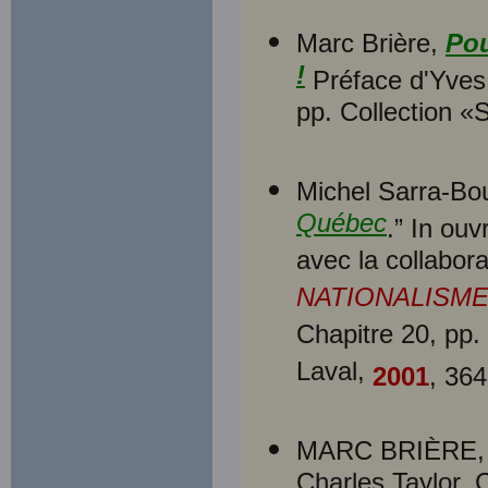
Marc Brière,
Pou
!
Préface d'Yves 
pp. Collection «S
Michel Sarra-Bou
Québec
.” In ou
avec la collabor
NATIONALISMES
Chapitre 20, pp.
Laval,
2001
, 364
MARC BRIÈRE,
Charles Taylor, 