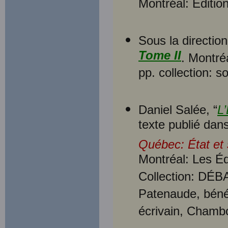
Montréal: Éditio
Sous la directio
Tome II
. Montré
pp. collection: 
Daniel Salée, “
L
texte publié dan
Québec: État et 
Montréal: Les É
Collection: DÉBA
Patenaude, bénév
écrivain, Chamb