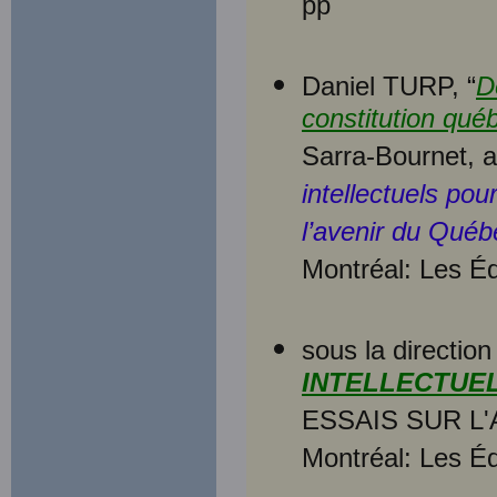
pp
Daniel TURP, “
D
constitution qué
Sarra-Bournet, 
intellectuels pou
l’avenir du Québ
Montréal: Les Éd
sous la directio
INTELLECTUE
ESSAIS SUR L'
Montréal: Les Éd