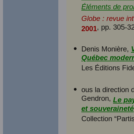
Éléments de prob
Globe : revue in
, pp. 305-3
2001
Denis Monière,
Québec moderne 
Les Éditions Fid
ous la direction
Gendron,
Le pay
et souveraineté
Collection “Partis