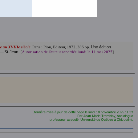
n fichier de 355 pages et de 2,9 Mo.)
fichier de 355 pages et de 9,4 Mo)
e au XVIIIe siècle
. Paris : Plon, Éditeur, 1972, 386 pp.
Une édition
Lac—St-Jean.
[
Autorisation de l'auteur accordée lundi le 11 mai 2025
].
Dernière mise à jour de cette page le
lundi 10 novembre 2025
11:33
Par Jean-Marie Tremblay, sociologue
professeur associé, Université du Québec à Chicoutimi.