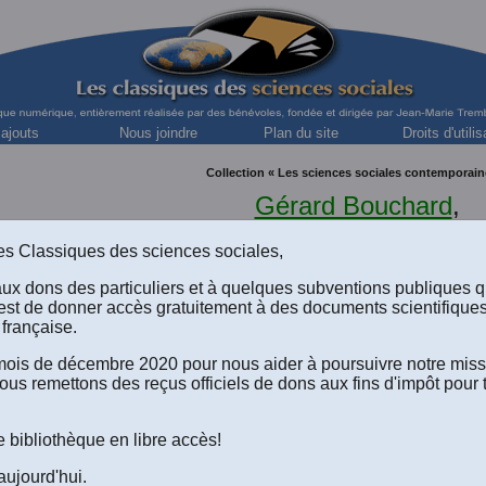
 ajouts
Nous joindre
Plan du site
Droits d'utilis
Collection « Les sciences sociales contemporain
Gérard Bouchard
,
historien et sociologue (UQAC)
s des Classiques des sciences sociales,
aux dons des particuliers et à quelques subventions publiques 
est de donner accès gratuitement à des documents scientifique
française.
LE VILLAGE IMMOBILE
.
e mois de décembre 2020 pour nous aider à poursuivre notre mis
e
Sennely-en-Sologne au XVIII
siècle (197
ous remettons des reçus officiels de dons aux fins d'impôt pour 
La table des matières
.
Avant-propos
.
Introduction
.
Table des illustrations
.
e bibliothèque en libre accès!
Le texte du livre au format Word 2008 (.doc) à télécharger
(Un fic
aujourd'hui.
Le texte du livre au format Word 2016 (.docx) à télécharger
(Un f