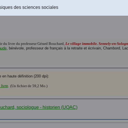
Le texte du livre au format PDF (Acrobat Reader) à télécharger
(U
siques des sciences sociales
Le texte du livre au format rtf (Rich text format) à télécharger
(Un 
tir du livre du professeur Gérard Bouchard,
Le village immobile. Sennely-en-Sologn
aude
, bénévole, professeur de français à la retraite et écrivain, Chambord, 
en haute définition (200 dpi):
livre
.
(Un fichier de 59,2 Mo.)