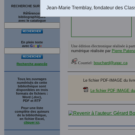
RECHERCHE SUR LE SITE
Jean-Marie Tremblay, fondateur des Clas
Références
bibliographiques
avec le catalogue
En plein texte
Une édition électronique réalisée à par
avec
G
o
o
g
l
e
numérique réalisée par
Pierre Paten
Courriel:
bouchard@uqac.ca
Recherche avancée
Tous les ouvrages
Le fichier PDF-IMAGE du livre 
numérisés de cette
bibliothèque sont
disponibles en trois
Le fichier PDF IMAGE du 
formats de fichiers :
Word (.doc),
PDF et RTF
Pour une liste
complète des auteurs
de la bibliothèque,
en fichier Excel,
cliquer ici
.